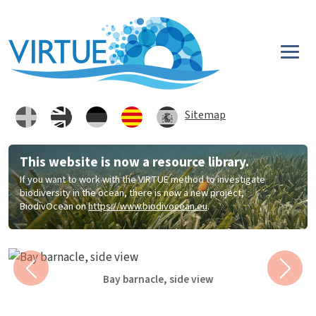
Skip to main content
Sitemap
This website is now a resource library.
If you want to work with the VIRTUE method to investigate
biodiversity in the ocean, there is now a new project,
BiodivOcean on
https://www.biodivocean.eu
.
Previous
Next
Bay barnacle, side view