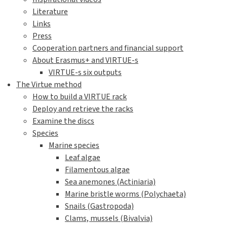
Literature
Links
Press
Cooperation partners and financial support
About Erasmus+ and VIRTUE-s
VIRTUE-s six outputs
The Virtue method
How to build a VIRTUE rack
Deploy and retrieve the racks
Examine the discs
Species
Marine species
Leaf algae
Filamentous algae
Sea anemones (Actiniaria)
Marine bristle worms (Polychaeta)
Snails (Gastropoda)
Clams, mussels (Bivalvia)