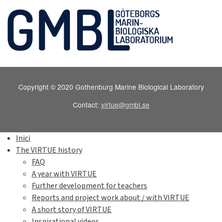
Copyright © 2020 Gothenburg Marine Biological Laboratory
Contact:
virtue@gmbl.se
Inici
The VIRTUE history
FAQ
A year with VIRTUE
Further development for teachers
Reports and project work about / with VIRTUE
A short story of VIRTUE
Inspirational videos