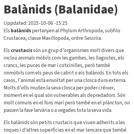
Balànids (Balanidae)
Uppdated:
2025-10-06 -15:25
Els
balànids
pertanyen al Phylum Arthropoda, subfilo
Crustacea, classe Maxillopoda, ordre Sessilia.
Els
crustacis
són un grup d'organismes molt divers que
inclou animals mòbils com les gambes, les llagostes, els
crancs, les puces de mar i cotxinilles, però també
immòbils com els peus de cabrit o els balànids. En tots els
casos, l'animal està envoltat per una closca dura externa.
Molts d'ells muden la seva closca per poder créixer,
moment en el qual són vulnerables als depredadors. Són
molt comuns en el fons marí però també en el plàncton, on
passen la fase larvària o a vegades tota la seva vida.
Els balànids són petits crustacis que viuen adherits a les
roques i d’altres superfícies en el mar (encara que també