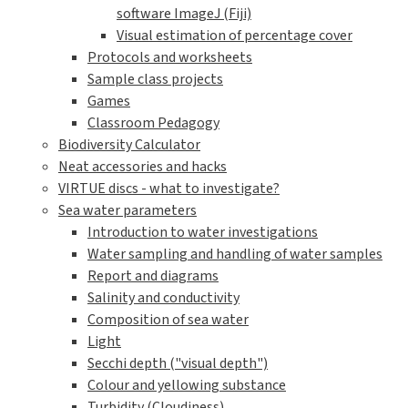
software ImageJ (Fiji)
Visual estimation of percentage cover
Protocols and worksheets
Sample class projects
Games
Classroom Pedagogy
Biodiversity Calculator
Neat accessories and hacks
VIRTUE discs - what to investigate?
Sea water parameters
Introduction to water investigations
Water sampling and handling of water samples
Report and diagrams
Salinity and conductivity
Composition of sea water
Light
Secchi depth ("visual depth")
Colour and yellowing substance
Turbidity (Cloudiness)