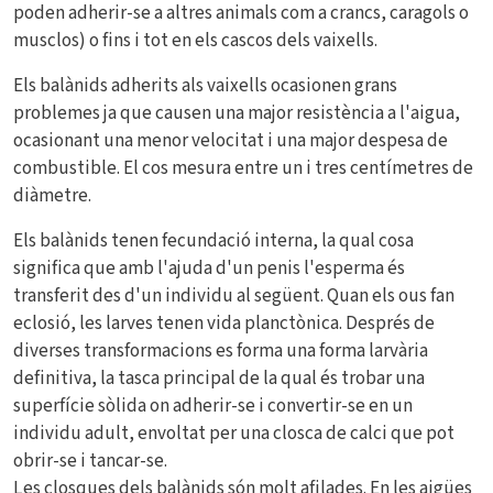
poden adherir-se a altres animals com a crancs, caragols o
musclos) o fins i tot en els cascos dels vaixells.
Els balànids adherits als vaixells ocasionen grans
problemes ja que causen una major resistència a l'aigua,
ocasionant una menor velocitat i una major despesa de
combustible. El cos mesura entre un i tres centímetres de
diàmetre.
Els balànids tenen fecundació interna, la qual cosa
significa que amb l'ajuda d'un penis l'esperma és
transferit des d'un individu al següent. Quan els ous fan
eclosió, les larves tenen vida planctònica. Després de
diverses transformacions es forma una forma larvària
definitiva, la tasca principal de la qual és trobar una
superfície sòlida on adherir-se i convertir-se en un
individu adult, envoltat per una closca de calci que pot
obrir-se i tancar-se.
Les closques dels balànids són molt afilades. En les aigües