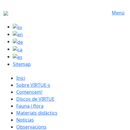
Skip to main content
Menú
Sitemap
catalan menu
Inici
Sobre VIRTUE-s
Comencem!
Discos de VIRTUE
Fauna i flora
Materials didàctics
Noticias
Observacions