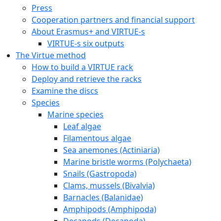
Press
Cooperation partners and financial support
About Erasmus+ and VIRTUE-s
VIRTUE-s six outputs
The Virtue method
How to build a VIRTUE rack
Deploy and retrieve the racks
Examine the discs
Species
Marine species
Leaf algae
Filamentous algae
Sea anemones (Actiniaria)
Marine bristle worms (Polychaeta)
Snails (Gastropoda)
Clams, mussels (Bivalvia)
Barnacles (Balanidae)
Amphipods (Amphipoda)
Decapods (Decapoda)