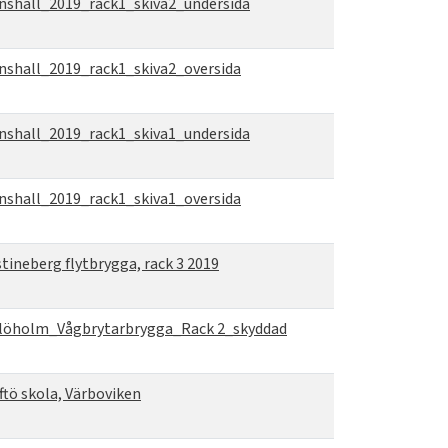
nshall_2019_rack1_skiva2_undersida
nshall_2019_rack1_skiva2_oversida
nshall_2019_rack1_skiva1_undersida
nshall_2019_rack1_skiva1_oversida
stineberg flytbrygga, rack 3 2019
löholm_Vågbrytarbrygga_Rack 2_skyddad
ftö skola, Värboviken