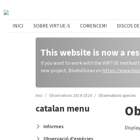
Skip to main content
catalan menu
INICI
SOBRE VIRTUE-S
COMENCEM!
DISCOS DE
This website is now a res
If you want to work with the VIRTUE method to 
new project, BiodivOcean on
https://www.biod
Inici
Observations 2014-2024
Observations species
Ob
catalan menu
Informes
Display
Observació d'espècies