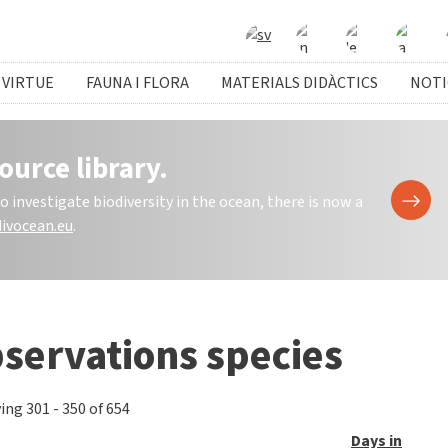
 VIRTUE
FAUNA I FLORA
MATERIALS DIDÀCTICS
NOTI
ource library.
investigate biodiversity in the ocean, there is now a
ivocean.eu
.
servations species
ing 301 - 350 of 654
Days in