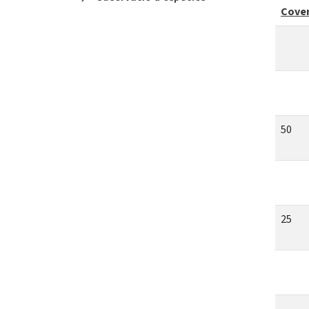
Cove
50
25