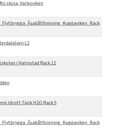
ftö skola, Värboviken
_Flytbrygga_Åsabåtförening_Kuggaviken_Rack
terdalälven L2
skolan i Halmstad Rack 12
dden
mö Idrott Tänk H2O Rack 5
_Flytbrygga_Åsabåtförening_Kuggaviken_Rack