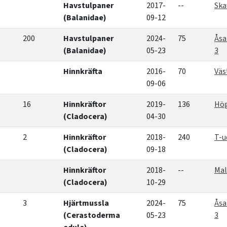
Havstulpaner
2017-
--
Ska
(Balanidae)
09-12
200
Havstulpaner
2024-
75
Åsa
(Balanidae)
05-23
3
Hinnkräfta
2016-
70
Väs
09-06
16
Hinnkräftor
2019-
136
Hög
(Cladocera)
04-30
2
Hinnkräftor
2018-
240
T-u
(Cladocera)
09-18
Hinnkräftor
2018-
--
Mal
(Cladocera)
10-29
3
Hjärtmussla
2024-
75
Åsa
(Cerastoderma
05-23
3