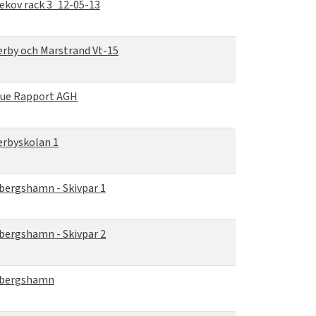
ekov rack 3_12-05-13
erby och Marstrand Vt-15
tue Rapport AGH
erbyskolan 1
bergshamn - Skivpar 1
bergshamn - Skivpar 2
ebergshamn