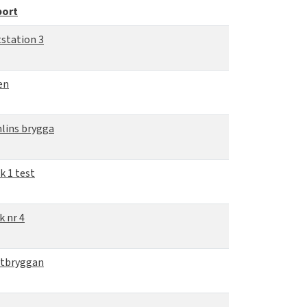
port
station 3
en
lins brygga
k 1 test
k nr 4
tbryggan