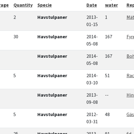
rage
Quantity
Specie
Sort descending
Date
water
Re
2
Havstulpaner
2013-
1
Mät
01-15
30
Havstulpaner
2014-
167
Fyr
05-08
Havstulpaner
2014-
167
Boh
05-08
5
Havstulpaner
2014-
51
Rac
03-10
Havstulpaner
2013-
--
Hin
09-08
5
Havstulpaner
2012-
48
Gäs
03-31