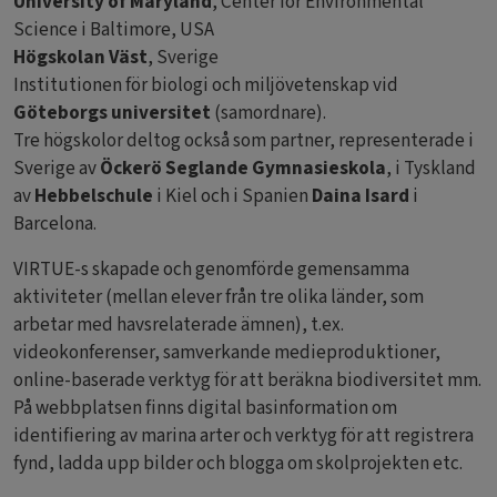
University of Maryland
, Center for Environmental
Science i Baltimore, USA
Högskolan Väst
, Sverige
Institutionen för biologi och miljövetenskap vid
Göteborgs universitet
(samordnare).
Tre högskolor deltog också som partner, representerade i
Sverige av
Öckerö Seglande Gymnasieskola
, i Tyskland
av
Hebbelschule
i Kiel och i Spanien
Daina Isard
i
Barcelona.
VIRTUE-s skapade och genomförde gemensamma
aktiviteter (mellan elever från tre olika länder, som
arbetar med havsrelaterade ämnen), t.ex.
videokonferenser, samverkande medieproduktioner,
online-baserade verktyg för att beräkna biodiversitet mm.
På webbplatsen finns digital basinformation om
identifiering av marina arter och verktyg för att registrera
fynd, ladda upp bilder och blogga om skolprojekten etc.