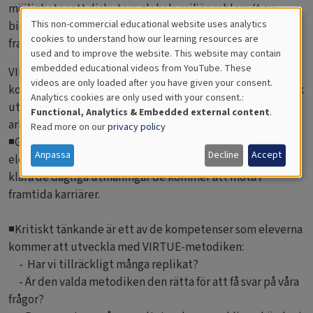
möjligheter att diskutera globala miljöproblem (t.ex.
This non-commercial educational website uses analytics
biologisk mångfald, klimatförändringar, havsföroreningar,
Cookies
cookies to understand how our learning resources are
framtida / överlevnad av oceanerna).
used and to improve the website. This website may contain
for
embedded educational videos from YouTube. These
VIRTUE-s syftar till att ge eleverna kompetens och
videos are only loaded after you have given your consent.
Educational
kompetens inte bara inom naturvetenskap och matematik
Analytics cookies are only used with your consent.:
utan också för att förbättra sina möjligheter på
Analytics
Functional, Analytics & Embedded external content
.
arbetsmarknaden.
Read more on our
privacy policy
◾Genom den hypotesbaserade metoden för VIRTUE-s lär
Anpassa
Decline
Accept
eleverna problemlösning, en oumbärlig egenskap för att
klara de dagliga utmaningar de kommer att möta i
framtida karriärer.
◾Kritiskt tänkande är ett av de kompetenser som eleverna
kommer att utveckla med VIRTUE-metodiken:
- Har vi tillräckligt många replikat?
- Är den valda metodiken den rätta för att få svar på våra
frågor?