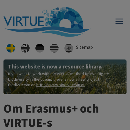
Hoppa till huvudinnehåll
Sitemap
This website is now a resource library.
If you want to work with the VIRTUE method to investigate
biodiversity in the ocean, there is now a new project,
BiodivOcean on
https://www.biodivocean.eu
.
Om Erasmus+ och
VIRTUE-s