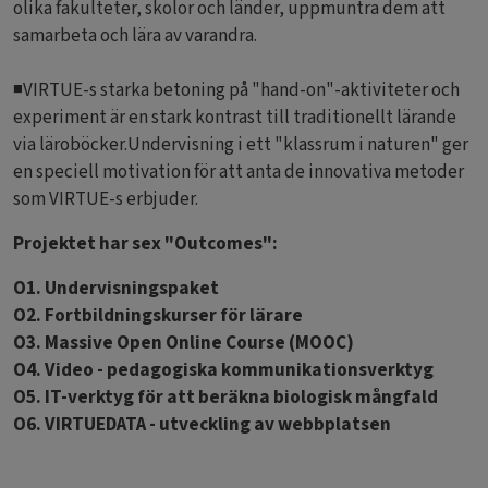
olika fakulteter, skolor och länder, uppmuntra dem att
samarbeta och lära av varandra.
◾VIRTUE-s starka betoning på "hand-on"-aktiviteter och
experiment är en stark kontrast till traditionellt lärande
via läroböcker.Undervisning i ett "klassrum i naturen" ger
en speciell motivation för att anta de innovativa metoder
som VIRTUE-s erbjuder.
Projektet har sex "Outcomes":
O1. Undervisningspaket
O2. Fortbildningskurser för lärare
O3. Massive Open Online Course (MOOC)
O4. Video - pedagogiska kommunikationsverktyg
O5. IT-verktyg för att beräkna biologisk mångfald
O6. VIRTUEDATA - utveckling av webbplatsen