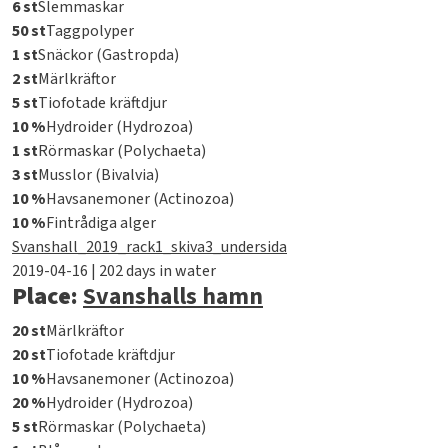
6 st
Slemmaskar
50 st
Taggpolyper
1 st
Snäckor (Gastropda)
2 st
Märlkräftor
5 st
Tiofotade kräftdjur
10 %
Hydroider (Hydrozoa)
1 st
Rörmaskar (Polychaeta)
3 st
Musslor (Bivalvia)
10 %
Havsanemoner (Actinozoa)
10 %
Fintrådiga alger
Svanshall_2019_rack1_skiva3_undersida
2019-04-16 | 202 days in water
Place:
Svanshalls hamn
20 st
Märlkräftor
20 st
Tiofotade kräftdjur
10 %
Havsanemoner (Actinozoa)
20 %
Hydroider (Hydrozoa)
5 st
Rörmaskar (Polychaeta)