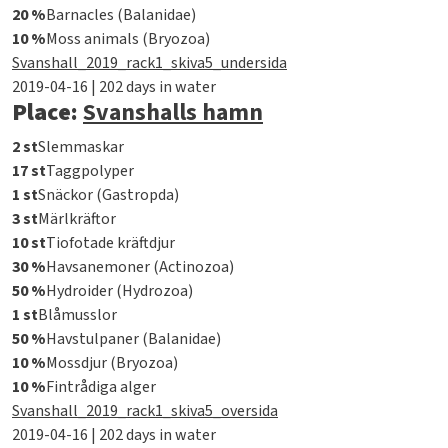
20 %
Barnacles (Balanidae)
10 %
Moss animals (Bryozoa)
Svanshall_2019_rack1_skiva5_undersida
2019-04-16 | 202 days in water
Place:
Svanshalls hamn
2 st
Slemmaskar
17 st
Taggpolyper
1 st
Snäckor (Gastropda)
3 st
Märlkräftor
10 st
Tiofotade kräftdjur
30 %
Havsanemoner (Actinozoa)
50 %
Hydroider (Hydrozoa)
1 st
Blåmusslor
50 %
Havstulpaner (Balanidae)
10 %
Mossdjur (Bryozoa)
10 %
Fintrådiga alger
Svanshall_2019_rack1_skiva5_oversida
2019-04-16 | 202 days in water