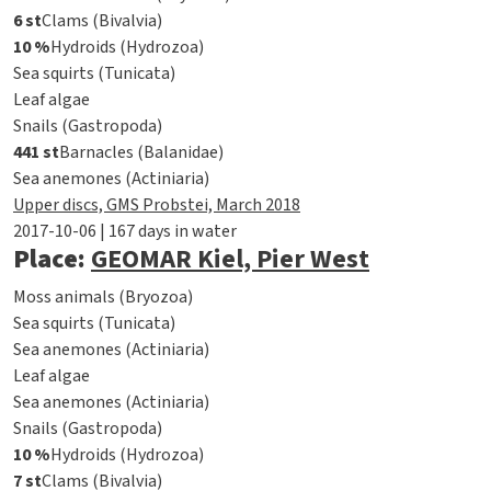
6 st
Clams (Bivalvia)
10 %
Hydroids (Hydrozoa)
Sea squirts (Tunicata)
Leaf algae
Snails (Gastropoda)
441 st
Barnacles (Balanidae)
Sea anemones (Actiniaria)
Upper discs, GMS Probstei, March 2018
2017-10-06 | 167 days in water
Place:
GEOMAR Kiel, Pier West
Moss animals (Bryozoa)
Sea squirts (Tunicata)
Sea anemones (Actiniaria)
Leaf algae
Sea anemones (Actiniaria)
Snails (Gastropoda)
10 %
Hydroids (Hydrozoa)
7 st
Clams (Bivalvia)