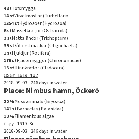
4 st
Tofsmygga
14 st
Virvelmaskar (Turbellaria)
1354 st
Hydrozoer (Hydrozoa)
6 st
Musselkräftor (Ostracoda)
3 st
Nattsländor (Trichoptera)
36 st
Fåborstmaskar (Oligochaeta)
1 st
Hjuldjur (Rotifera)
175 st
Fjädermyggor (Chironomidae)
16 st
Hinnkräftor (Cladocera)
ÖSGY_1619_4U2
2018-09-03 | 246 days in water
Place:
Nimbus hamn, Öckerö
20 %
Moss animals (Bryozoa)
141 st
Barnacles (Balanidae)
10 %
Filamentous algae
ösgy_ 1619_3u
2018-09-03 | 246 days in water