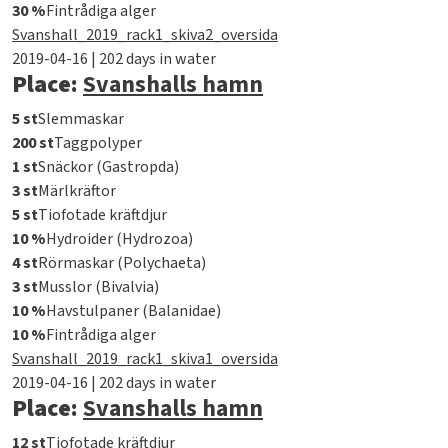
30 %
Fintrådiga alger
Svanshall_2019_rack1_skiva2_oversida
2019-04-16 | 202 days in water
Place:
Svanshalls hamn
5 st
Slemmaskar
200 st
Taggpolyper
1 st
Snäckor (Gastropda)
3 st
Märlkräftor
5 st
Tiofotade kräftdjur
10 %
Hydroider (Hydrozoa)
4 st
Rörmaskar (Polychaeta)
3 st
Musslor (Bivalvia)
10 %
Havstulpaner (Balanidae)
10 %
Fintrådiga alger
Svanshall_2019_rack1_skiva1_oversida
2019-04-16 | 202 days in water
Place:
Svanshalls hamn
12 st
Tiofotade kräftdjur