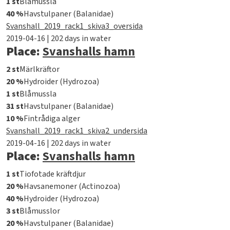
1 st
Blåmussla
40 %
Havstulpaner (Balanidae)
Svanshall_2019_rack1_skiva3_oversida
2019-04-16 | 202 days in water
Place:
Svanshalls hamn
2 st
Märlkräftor
20 %
Hydroider (Hydrozoa)
1 st
Blåmussla
31 st
Havstulpaner (Balanidae)
10 %
Fintrådiga alger
Svanshall_2019_rack1_skiva2_undersida
2019-04-16 | 202 days in water
Place:
Svanshalls hamn
1 st
Tiofotade kräftdjur
20 %
Havsanemoner (Actinozoa)
40 %
Hydroider (Hydrozoa)
3 st
Blåmusslor
20 %
Havstulpaner (Balanidae)