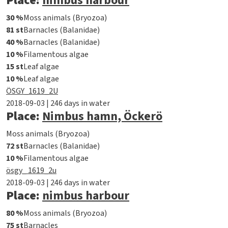
Place:
nimbus harbour
30 %
Moss animals (Bryozoa)
81 st
Barnacles (Balanidae)
40 %
Barnacles (Balanidae)
10 %
Filamentous algae
15 st
Leaf algae
10 %
Leaf algae
ÖSGY_1619_2U
2018-09-03 | 246 days in water
Place:
Nimbus hamn, Öckerö
Moss animals (Bryozoa)
72 st
Barnacles (Balanidae)
10 %
Filamentous algae
ösgy_ 1619_2u
2018-09-03 | 246 days in water
Place:
nimbus harbour
80 %
Moss animals (Bryozoa)
75 st
Barnacles