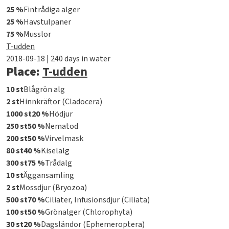
25 %
Fintrådiga alger
25 %
Havstulpaner
75 %
Musslor
T-udden
2018-09-18 | 240 days in water
Place:
T-udden
10 st
Blågrön alg
2 st
Hinnkräftor (Cladocera)
1000 st
20 %
Hödjur
250 st
50 %
Nematod
200 st
50 %
Virvelmask
80 st
40 %
Kiselalg
300 st
75 %
Trådalg
10 st
Äggansamling
2 st
Mossdjur (Bryozoa)
500 st
70 %
Ciliater, Infusionsdjur (Ciliata)
100 st
50 %
Grönalger (Chlorophyta)
30 st
20 %
Dagsländor (Ephemeroptera)