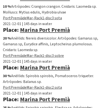
10 %
Artròpodes: Crangon crangon. Cnidaris: Laomeda sp.
Mol·luscs: Mytius edulis, Hydrobia ulvae
PortPremiàdeMar-Rack1-disc3 sota
2021-12-01 | 145 days in water
Place:
Marina Port Premià
20 %
Anèl·lids: Nereis diversicolor. Artròpodes: Gamarus sp,
Gamarus sp, Eurydice affinis, Leptocheirus plumolosus.
Cnidaris: Laomeda sp.
PortPremiàdeMar-Rack1-disc3 sobre
2021-12-01 | 145 days in water
Place:
Marina Port Premià
30 %
Anèl·lids: Spirobis spirobis, Pomatoceros triqueter.
Artròpodes: Balanus sp.
PortPremiàdeMar-Rack1-disc2 sota
2021-12-01 | 145 days in water
Place:
Marina Port Premià
25 %
Anèl·lids: Spirobis spirobis, Electra sp. Artròpodes: