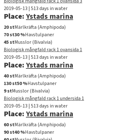
Biologisk mångfald rack 1 ovansida 3
2019-05-13 | 513 days in water
Place:
Ystads marina
20 st
Märlkräfta (Amphipoda)
70 st
30 %
Havstulpaner
45 st
Musslor (Bivalvia)
Biologisk mångfald rack 1 ovansida 1
2019-05-13 | 513 days in water
Place:
Ystads marina
40 st
Märlkräfta (Amphipoda)
130 st
50 %
Havstulpaner
9 st
Musslor (Bivalvia)
Biologisk mångfald rack 1 undersida 1
2019-05-13 | 513 days in water
Place:
Ystads marina
60 st
Märlkräfta (Amphipoda)
90 st
40 %
Havstulpaner
60 st
Musslor (Bivalvia)