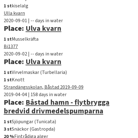
1 st
kiselalg
Ulla kvarn
2020-09-01 | -- days in water
Place:
Ulva kvarn
1 st
Musselkräfta
Bi1377
2020-09-02 | -- days in water
Place:
Ulva kvarn
1 st
Virvelmaskar (Turbellaria)
1 st
Knott
Strandängsskolan, Båstad 2019-09-09
2019-04-04 | 158 days in water
Place:
Båstad hamn - flytbrygga
bredvid drivmedelspumparna
1 st
Sjöpungar (Tunicata)
3 st
Snäckor (Gastropda)
20 %
Fintrådiga alger