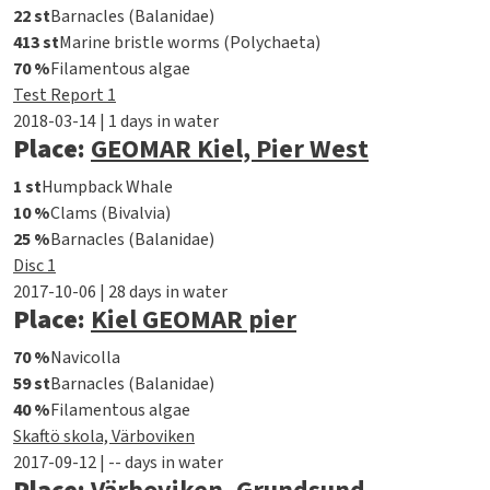
22 st
Barnacles (Balanidae)
413 st
Marine bristle worms (Polychaeta)
70 %
Filamentous algae
Test Report 1
2018-03-14 | 1 days in water
Place:
GEOMAR Kiel, Pier West
1 st
Humpback Whale
10 %
Clams (Bivalvia)
25 %
Barnacles (Balanidae)
Disc 1
2017-10-06 | 28 days in water
Place:
Kiel GEOMAR pier
70 %
Navicolla
59 st
Barnacles (Balanidae)
40 %
Filamentous algae
Skaftö skola, Värboviken
2017-09-12 | -- days in water