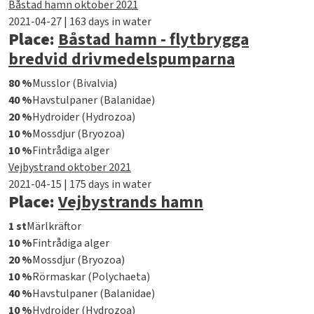
Båstad hamn oktober 2021
2021-04-27 | 163 days in water
Place:
Båstad hamn - flytbrygga
bredvid drivmedelspumparna
80 %
Musslor (Bivalvia)
40 %
Havstulpaner (Balanidae)
20 %
Hydroider (Hydrozoa)
10 %
Mossdjur (Bryozoa)
10 %
Fintrådiga alger
Vejbystrand oktober 2021
2021-04-15 | 175 days in water
Place:
Vejbystrands hamn
1 st
Märlkräftor
10 %
Fintrådiga alger
20 %
Mossdjur (Bryozoa)
10 %
Rörmaskar (Polychaeta)
40 %
Havstulpaner (Balanidae)
10 %
Hydroider (Hydrozoa)