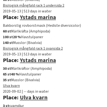
Biologisk mångfald rack 1 undersida 2
2019-05-13 | 513 days in water
Place:
Ystads marina
Bakborstig rovborstmask (Hediste diversicolor)
60 st
Märlkräfta (Amphipoda)
100 st
20 %
Havstulpaner
140 st
Musslor (Bivalvia)
Biologisk mångfald rack 1 ovansida 2
2019-05-13 | 513 days in water
Place:
Ystads marina
30 st
Märlkräftor (Amphipoda)
65 st
40 %
Havstulpaner
35 st
Musslor (Bivalvia)
Ulva kvarn
2020-09-02 | -- days in water
Place:
Ulva kvarn
3 st
svamdjur