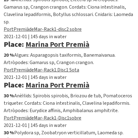
Gamarus sp, Crangon crangon. Cordats: Ciona intestinalis,
Clavelina lepadiformis, Botyllus schlossari. Cnidaris: Laomeda
sp.
PortPremiàdeMar-Rack1-disc2 sobre
2021-12-01 | 145 days in water
Place:
Marina Port Premià
20 %
Algues: Asparagopsis taxiformis, Banemaivanua.
Artròpodes: Gamarus sp, Crangon crangon.
PortPremiàdeMar-Rack1.Disc1 Sota
2021-12-01 | 145 days in water
Place:
Marina Port Premià
30 %
Anèl·lids: Spirobis spirobis, Briozou de tub, Pomatoceros
triqueter. Cordats: Ciona intestinalis, Clavelina lepadiformis.
Artròpodes: Eurydice affinis, Amphibalanus amphitrite.
PortPremiàdeMar-Rack1-Disc1sobre
2021-12-01 | 145 days in water
30 %
Polydora sp, Zoobatryon verticillatum, Laomeda sp.