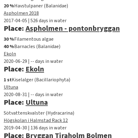
20 %
Havstulpaner (Balanidae)
Aspholmen 2018
2017-04-05 | 526 days in water
Place:
Aspholmen - pontonbryggan
30 %
Filamentous algae
40 %
Barnacles (Balanidae)
Ekoln
2020-06-29 | -- days in water
Place:
Ekoln
1 st
Kiselalger (Bacillariophyta)
Ultuna
2020-08-31 | -- days in water
Place:
Ultuna
Sötvattenskvalster (Hydracarina)
Högskolan i Halmstad Rack 12
2019-04-30 | 136 days in water
Place:
Bryggan Tiraholm Bolmen