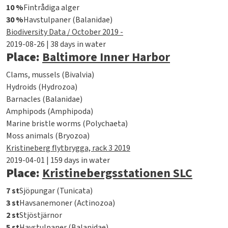
10 %
Fintrådiga alger
30 %
Havstulpaner (Balanidae)
Biodiversity Data / October 2019 -
2019-08-26 | 38 days in water
Place:
Baltimore Inner Harbor
Clams, mussels (Bivalvia)
Hydroids (Hydrozoa)
Barnacles (Balanidae)
Amphipods (Amphipoda)
Marine bristle worms (Polychaeta)
Moss animals (Bryozoa)
Kristineberg flytbrygga, rack 3 2019
2019-04-01 | 159 days in water
Place:
Kristinebergsstationen SLC
7 st
Sjöpungar (Tunicata)
3 st
Havsanemoner (Actinozoa)
2 st
Stjöstjärnor
5 st
Havstulpaner (Balanidae)