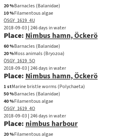
20 %
Barnacles (Balanidae)
10 %
Filamentous algae
ÖSGY_1619_4U
2018-09-03 | 246 days in water
Place:
Nimbus hamn, Öckerö
60 %
Barnacles (Balanidae)
20 %
Moss animals (Bryozoa)
ÖSGY_1619_5O
2018-09-03 | 246 days in water
Place:
Nimbus hamn, Öckerö
1 st
Marine bristle worms (Polychaeta)
50 %
Barnacles (Balanidae)
40 %
Filamentous algae
ÖSGY_1619_4O
2018-09-03 | 246 days in water
Place:
nimbus harbour
20 %
Filamentous algae