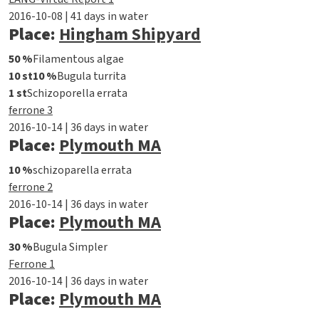
2016-10-08 | 41 days in water
Place:
Hingham Shipyard
50 %
Filamentous algae
10 st
10 %
Bugula turrita
1 st
Schizoporella errata
ferrone 3
2016-10-14 | 36 days in water
Place:
Plymouth MA
10 %
schizoparella errata
ferrone 2
2016-10-14 | 36 days in water
Place:
Plymouth MA
30 %
Bugula Simpler
Ferrone 1
2016-10-14 | 36 days in water
Place:
Plymouth MA