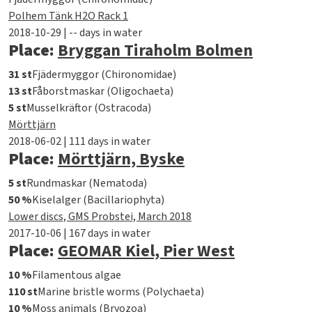
Polhem Tänk H2O Rack 1
2018-10-29 | -- days in water
Place:
Bryggan Tiraholm Bolmen
31 st
Fjädermyggor (Chironomidae)
13 st
Fåborstmaskar (Oligochaeta)
5 st
Musselkräftor (Ostracoda)
Mörttjärn
2018-06-02 | 111 days in water
Place:
Mörttjärn, Byske
5 st
Rundmaskar (Nematoda)
50 %
Kiselalger (Bacillariophyta)
Lower discs, GMS Probstei, March 2018
2017-10-06 | 167 days in water
Place:
GEOMAR Kiel, Pier West
10 %
Filamentous algae
110 st
Marine bristle worms (Polychaeta)
10 %
Moss animals (Bryozoa)