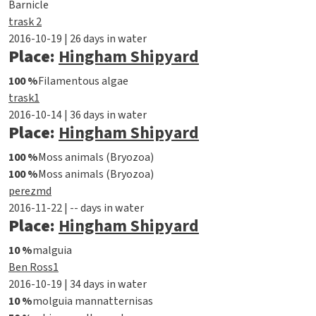
Barnicle
trask 2
2016-10-19 | 26 days in water
Place:
Hingham Shipyard
100 %
Filamentous algae
trask1
2016-10-14 | 36 days in water
Place:
Hingham Shipyard
100 %
Moss animals (Bryozoa)
100 %
Moss animals (Bryozoa)
perezmd
2016-11-22 | -- days in water
Place:
Hingham Shipyard
10 %
malguia
Ben Ross1
2016-10-19 | 34 days in water
10 %
molguia mannatternisas