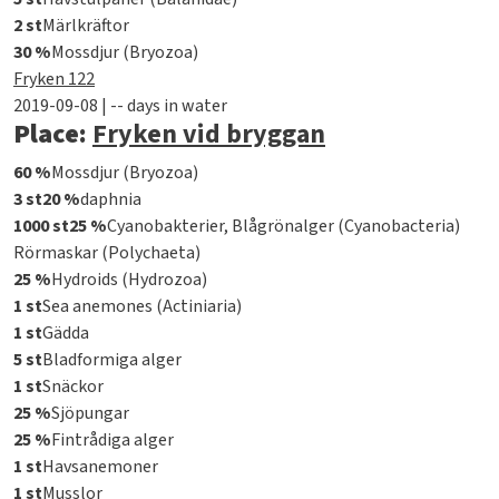
2 st
Märlkräftor
30 %
Mossdjur (Bryozoa)
Fryken 122
2019-09-08 | -- days in water
Place:
Fryken vid bryggan
60 %
Mossdjur (Bryozoa)
3 st
20 %
daphnia
1000 st
25 %
Cyanobakterier, Blågrönalger (Cyanobacteria)
Rörmaskar (Polychaeta)
25 %
Hydroids (Hydrozoa)
1 st
Sea anemones (Actiniaria)
1 st
Gädda
5 st
Bladformiga alger
1 st
Snäckor
25 %
Sjöpungar
25 %
Fintrådiga alger
1 st
Havsanemoner
1 st
Musslor