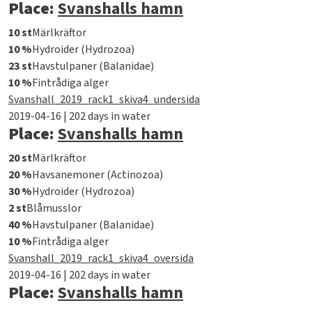
Place:
Svanshalls hamn
10 st
Märlkräftor
10 %
Hydroider (Hydrozoa)
23 st
Havstulpaner (Balanidae)
10 %
Fintrådiga alger
Svanshall_2019_rack1_skiva4_undersida
2019-04-16 | 202 days in water
Place:
Svanshalls hamn
20 st
Märlkräftor
20 %
Havsanemoner (Actinozoa)
30 %
Hydroider (Hydrozoa)
2 st
Blåmusslor
40 %
Havstulpaner (Balanidae)
10 %
Fintrådiga alger
Svanshall_2019_rack1_skiva4_oversida
2019-04-16 | 202 days in water
Place:
Svanshalls hamn