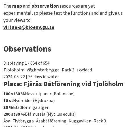
The
map
and
observation
resources are yet
experimental, so please test the functions and and give us
your views to
virtue-s@bioenv.gu.se
Observations
Displaying 1 - 654 of 654
Tjolöholm_Vågbrytarbrygga_Rack 2_skyddad
2024-05-22 | 76 days in water
Place:
Fjärås Båtförening vid Tjolöholm
100 st
30 %
Havstulpaner (Balanidae)
10 st
Hydroider (Hydrozoa)
30 %
Bladformiga alger
200 st
30 %
Blåmussla (Mytilus edulis)
Åsa_Flytbrygga_Åsabåtförening_Kuggaviken_Rack 3