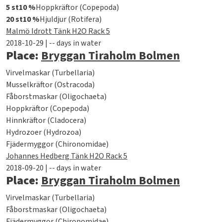
5 st
10 %
Hoppkräftor (Copepoda)
20 st
10 %
Hjuldjur (Rotifera)
Malmö Idrott Tänk H2O Rack 5
2018-10-29 | -- days in water
Place:
Bryggan Tiraholm Bolmen
Virvelmaskar (Turbellaria)
Musselkräftor (Ostracoda)
Fåborstmaskar (Oligochaeta)
Hoppkräftor (Copepoda)
Hinnkräftor (Cladocera)
Hydrozoer (Hydrozoa)
Fjädermyggor (Chironomidae)
Johannes Hedberg Tänk H2O Rack 5
2018-09-20 | -- days in water
Place:
Bryggan Tiraholm Bolmen
Virvelmaskar (Turbellaria)
Fåborstmaskar (Oligochaeta)
Fjädermyggor (Chironomidae)