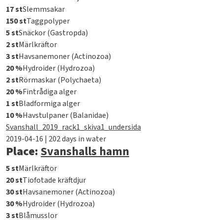
17 st
Slemmsakar
150 st
Taggpolyper
5 st
Snäckor (Gastropda)
2 st
Märlkräftor
3 st
Havsanemoner (Actinozoa)
20 %
Hydroider (Hydrozoa)
2 st
Rörmaskar (Polychaeta)
20 %
Fintrådiga alger
1 st
Bladformiga alger
10 %
Havstulpaner (Balanidae)
Svanshall_2019_rack1_skiva1_undersida
2019-04-16 | 202 days in water
Place:
Svanshalls hamn
5 st
Märlkräftor
20 st
Tiofotade kräftdjur
30 st
Havsanemoner (Actinozoa)
30 %
Hydroider (Hydrozoa)
3 st
Blåmusslor