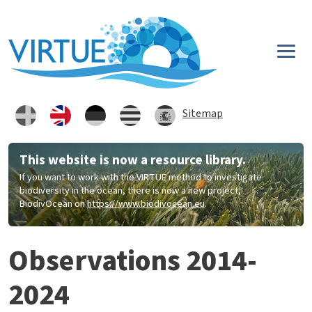
Skip to main content
Sitemap
This website is now a resource library.
If you want to work with the VIRTUE method to investigate
biodiversity in the ocean, there is now a new project,
BiodivOcean on
https://www.biodivocean.eu
.
Observations 2014-
2024