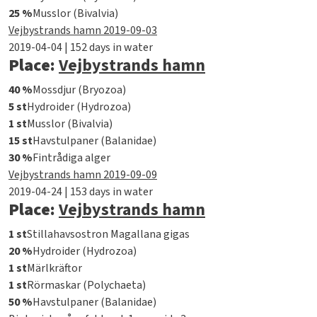
25 %
Musslor (Bivalvia)
Vejbystrands hamn 2019-09-03
2019-04-04 | 152 days in water
Place:
Vejbystrands hamn
40 %
Mossdjur (Bryozoa)
5 st
Hydroider (Hydrozoa)
1 st
Musslor (Bivalvia)
15 st
Havstulpaner (Balanidae)
30 %
Fintrådiga alger
Vejbystrands hamn 2019-09-09
2019-04-24 | 153 days in water
Place:
Vejbystrands hamn
1 st
Stillahavsostron Magallana gigas
20 %
Hydroider (Hydrozoa)
1 st
Märlkräftor
1 st
Rörmaskar (Polychaeta)
50 %
Havstulpaner (Balanidae)