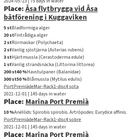
2024-05-23 | 75 days in water
Place:
Åsa flytbrygga vid Åsa
båtförening i Kuggaviken
5 st
Bladformiga alger
20 st
Fintrådiga alger
2 st
Rörmaskar (Polychaeta)
2 st
Vanlig sjöstjärna (Asterias rubens)
3 st
Hjärtmussla (Cerastoderma edule)
1 st
Vanlig strandsnäcka (Littorina littorea)
200 st
40 %
Havstulpaner (Balanidae)
300 st
50 %
Blåmussla (Mytilus edulis)
PortPremiàdeMar-Rack1-disc4 sota
2021-12-01 | 145 days in water
Place:
Marina Port Premià
10 %
Anèl·lids: Spirobis spirobis. Artròpodes: Eurydice affinis.
PortPremiàdeMar-Rack1-disc4 sobre
2021-12-01 | 145 days in water
Place:
Marina Port Premià