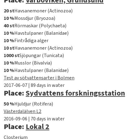
Place:
Värboviken, Grundsund
20 st
Havsanemoner (Actinozoa)
10 %
Mossdjur (Bryozoa)
40 st
Rörmaskar (Polychaeta)
10 %
Havstulpaner (Balanidae)
10 %
Fintrådiga alger
10 st
Havsanemoner (Actinozoa)
1000 st
Sjöpungar (Tunicata)
10 %
Musslor (Bivalvia)
10 %
Havstulpaner (Balanidae)
Test av sötvattensarter i Bolmen
2017-06-07 | 89 days in water
Place:
Sydvattens forskningsstation
50 %
Hjuldjur (Rotifera)
Västerdalälven L2
2016-09-06 | 70 days in water
Place:
Lokal 2
Closterium